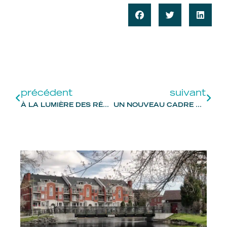
précédent
suivant
À LA LUMIÈRE DES RÉSULTATS DU PREMIER TRIMESTRE ET DE L’INCERTITUDE ÉCONOMIQUE, L’ACI REVOIT SES PRÉVISIONS À LA BAISSE
UN NOUVEAU CADRE POUR LES COPROPRIÉTÉS DIVISES : CE QUE VOUS DEVEZ SAVOIR